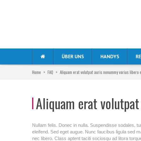
ÜBER UNS
HANDYS
RE
Home
>
FAQ
>
Aliquam erat volutpat auris nonummy varius libero 
Aliquam erat volutpat
Nullam felis. Donec in nulla. Suspendisse sodales, turp
eleifend. Sed eget augue. Nunc faucibus ligula sed 
nec libero. Class aptent taciti sociosqu ad litora to