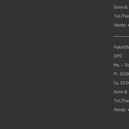
Sonn-& 
Tel./Fa
Handy: 
________
PaketSh
DPD
Mo. – D
Fr. 10:
Sa. 10:
Sonn-& 
Tel./Fa
Handy: 